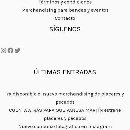
i
a
Términos y condiciones
r
1
n
l
Merchandising para bandas y eventos
a
.
a
e
Contacto
:
9
l
s
Instagram
Facebook
Twitter
SÍGUENOS
4
5
e
:
.
€
r
6
9
.
a
.
5
:
9
€
1
5
.
1
€
ÚLTIMAS ENTRADAS
.
.
9
5
Ya disponible el nuevo merchandising de placeres y
€
pecados
.
CUENTA ATRÁS PARA QUE VANESA MARTÍN estrene
placeres y pecados
Nuevo concurso fotográfico en instagram