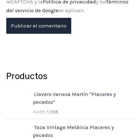
reCAPTCHA y la
Política de privacidad
y los
Términos
del servicio de Google
se aplican.
Productos
E
E
Llavero Vanesa Martín "Placeres y
l
l
pecados"
p
p
4.95
€
1.95
€
r
r
e
e
E
E
Taza Vintage Metálica Placeres y
c
c
l
l
pecados
i
i
p
p