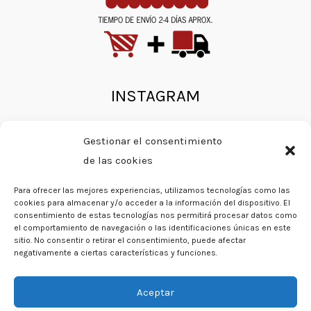
INSTAGRAM
Gestionar el consentimiento
Error: 190: Error validating access token: Session has
de las cookies
expired on Tuesday, 17-Dec-24 02:12:23 PST. The
current time is Sunday, 09-Aug-26 22:33:17 PDT.
Para ofrecer las mejores experiencias, utilizamos tecnologías como las
cookies para almacenar y/o acceder a la información del dispositivo. El
Error: 190: Error validating access token: Session has
consentimiento de estas tecnologías nos permitirá procesar datos como
expired on Tuesday, 17-Dec-24 02:12:23 PST. The
current time is Sunday, 09-Aug-26 22:33:17 PDT.
el comportamiento de navegación o las identificaciones únicas en este
sitio. No consentir o retirar el consentimiento, puede afectar
negativamente a ciertas características y funciones.
Aceptar