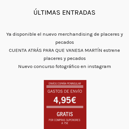
1
5
.
1
€
ÚLTIMAS ENTRADAS
.
.
9
5
Ya disponible el nuevo merchandising de placeres y
€
pecados
.
CUENTA ATRÁS PARA QUE VANESA MARTÍN estrene
placeres y pecados
Nuevo concurso fotográfico en instagram