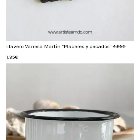
.
Llavero Vanesa Martín "Placeres y pecados"
4.95
€
1.95
€