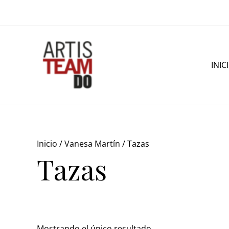
Ir
al
contenido
INIC
Inicio
/
Vanesa Martín
/ Tazas
Tazas
Mostrando el único resultado