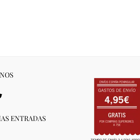
gram
ebook
witter
ENOS
MAS ENTRADAS