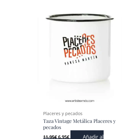
Placeres y pecados
Taza Vintage Metálica Placeres y
pecados
Añadir al
11.95
€
6.95
€