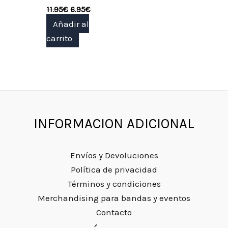
11.95
€
6.95
€
Añadir al
carrito
INFORMACION ADICIONAL
Envíos y Devoluciones
Política de privacidad
Términos y condiciones
Merchandising para bandas y eventos
Contacto
Instagram
Facebook
Twitter