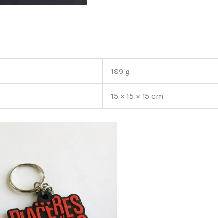
189 g
15 × 15 × 15 cm
El
El
precio
precio
original
actual
era:
es:
4.95€.
1.95€.