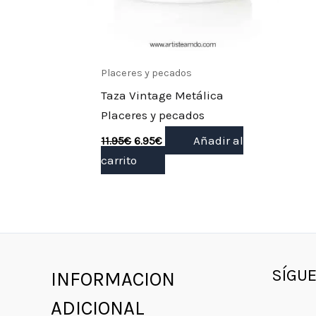
Placeres y pecados
Taza Vintage Metálica
Placeres y pecados
Añadir al
11.95
€
6.95
€
carrito
Insta
Fac
T
SÍGU
INFORMACION
ADICIONAL