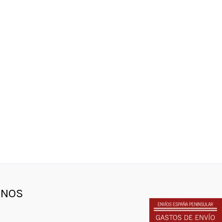
gram
ebook
witter
ENOS