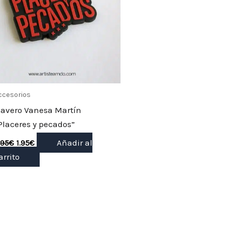
ccesorios
lavero Vanesa Martín
Placeres y pecados”
Añadir al
.95
€
1.95
€
arrito