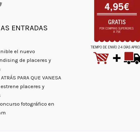
MAS ENTRADAS
onible el nuevo
dising de placeres y
s
 ATRÁS PARA QUE VANESA
estrene placeres y
s
oncurso fotográfico en
ram