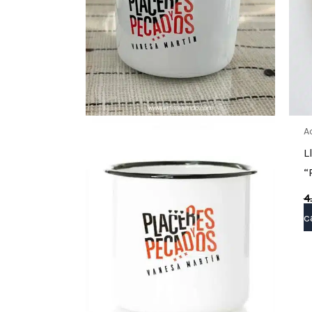
A
L
“
4
c