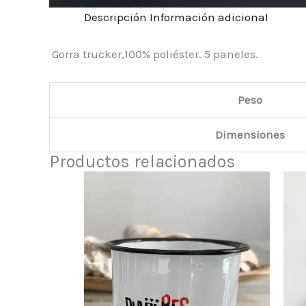
Descripción
Información adicional
Gorra trucker,100% poliéster. 5 paneles.
Peso
Dimensiones
Productos relacionados
El
El
precio
precio
original
actual
era:
es:
11.95€.
6.95€.