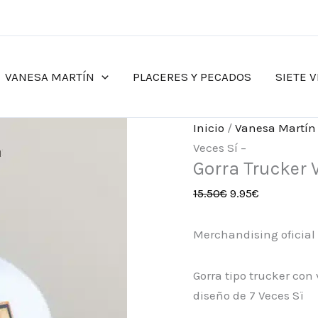
El
El
precio
precio
original
actual
era:
es:
VANESA MARTÍN
PLACERES Y PECADOS
SIETE V
15.50€.
9.95€.
Inicio
/
Vanesa Martín
Veces Sí –
Gorra Trucker V
15.50
€
9.95
€
Merchandising oficial
Gorra tipo trucker con 
diseño de 7 Veces Sï