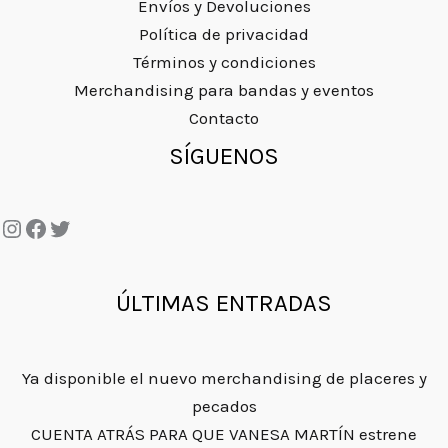
a
e
Envíos y Devoluciones
i
t
l
s
Política de privacidad
g
u
e
:
i
a
Términos y condiciones
r
1
n
l
Merchandising para bandas y eventos
a
.
a
e
Contacto
:
9
l
s
Instagram
Facebook
Twitter
SÍGUENOS
4
5
e
:
.
€
r
6
9
.
a
.
5
:
9
€
1
5
.
1
€
ÚLTIMAS ENTRADAS
.
.
9
5
Ya disponible el nuevo merchandising de placeres y
€
pecados
.
CUENTA ATRÁS PARA QUE VANESA MARTÍN estrene