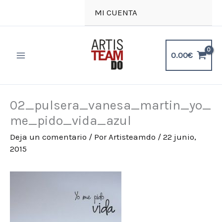
Ir
MI CUENTA
al
contenido
0.00
€
02_pulsera_vanesa_martin_yo_
me_pido_vida_azul
Deja un comentario
/ Por
Artisteamdo
/
22 junio,
2015