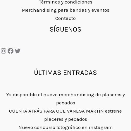
i
a
Términos y condiciones
r
1
n
l
Merchandising para bandas y eventos
a
.
a
e
Contacto
:
9
l
s
Instagram
Facebook
Twitter
SÍGUENOS
4
5
e
:
.
€
r
6
9
.
a
.
5
:
9
€
1
5
.
1
€
ÚLTIMAS ENTRADAS
.
.
9
5
Ya disponible el nuevo merchandising de placeres y
€
pecados
.
CUENTA ATRÁS PARA QUE VANESA MARTÍN estrene
placeres y pecados
Nuevo concurso fotográfico en instagram