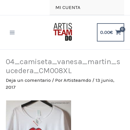
Ir
MI CUENTA
al
contenido
0.00
€
04_camiseta_vanesa_martin_s
ucedera_CM008XL
Deja un comentario
/ Por
Artisteamdo
/
13 junio,
2017