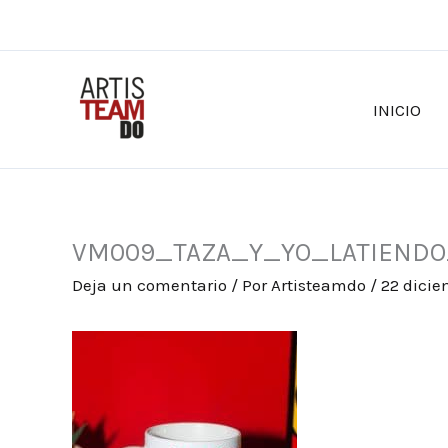
Ir
al
contenido
INICIO
VM009_TAZA_Y_YO_LATIEND
Deja un comentario
/ Por
Artisteamdo
/
22 dicie