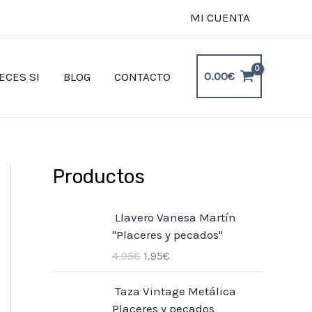
MI CUENTA
0.00
€
ECES SI
BLOG
CONTACTO
Productos
E
E
Llavero Vanesa Martín
l
l
"Placeres y pecados"
p
p
4.95
€
1.95
€
r
r
e
e
E
E
Taza Vintage Metálica
c
c
l
l
Placeres y pecados