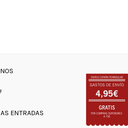
gram
ebook
witter
ENOS
MAS ENTRADAS