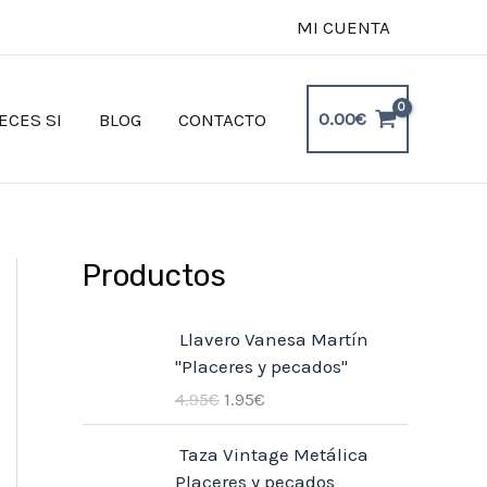
MI CUENTA
0.00
€
ECES SI
BLOG
CONTACTO
Productos
E
E
Llavero Vanesa Martín
l
l
"Placeres y pecados"
p
p
4.95
€
1.95
€
r
r
e
e
E
E
Taza Vintage Metálica
c
c
l
l
Placeres y pecados