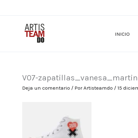
Ir
al
contenido
INICIO
V07-zapatillas_vanesa_marti
Deja un comentario
/ Por
Artisteamdo
/
15 dicie