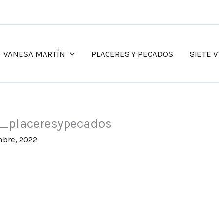
VANESA MARTÍN
PLACERES Y PECADOS
SIETE V
n_placeresypecados
mbre, 2022