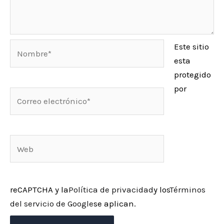
.
Nombre*
Este sitio
esta
protegido
por
Correo
electrónico*
Web
reCAPTCHA y la
Política de privacidad
y los
Términos
del servicio de Google
se aplican.