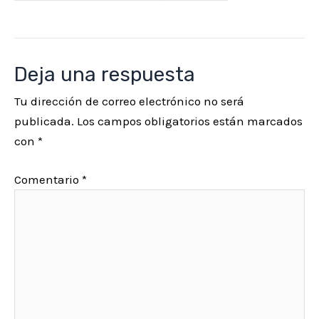
n
n
l
l
a
a
e
e
l
l
s
s
Deja una respuesta
e
e
:
:
Tu dirección de correo electrónico no será
r
r
1
6
publicada.
Los campos obligatorios están marcados
a
a
.
.
con
*
:
:
9
9
4
1
5
5
Comentario
*
.
1
€
€
9
.
.
.
5
9
€
5
.
€