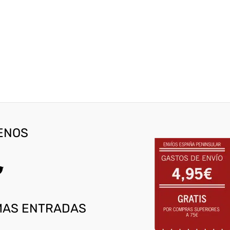
gram
ebook
witter
ENOS
MAS ENTRADAS