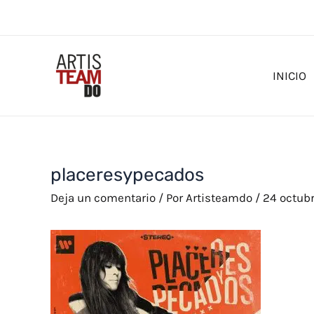
Ir
al
contenido
INICIO
placeresypecados
Deja un comentario
/ Por
Artisteamdo
/
24 octub