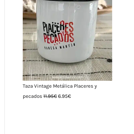
.
Taza Vintage Metálica Placeres y
pecados
11.95
€
6.95
€