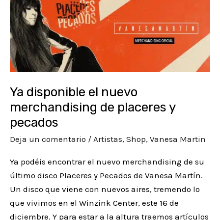
n
n
l
l
disponible
a
a
e
e
el
nuevo
l
l
s
s
merchandising
e
e
:
:
de
r
r
1
6
placeres
a
a
.
.
Ya disponible el nuevo
y
merchandising de placeres y
pecados
:
:
9
9
pecados
4
1
5
5
.
1
€
€
Deja un comentario
/
Artistas
,
Shop
,
Vanesa Martin
9
.
.
.
Ya podéis encontrar el nuevo merchandising de su
5
9
último disco Placeres y Pecados de Vanesa Martín.
€
5
Un disco que viene con nuevos aires, tremendo lo
que vivimos en el Winzink Center, este 16 de
.
€
diciembre. Y para estar a la altura traemos artículos