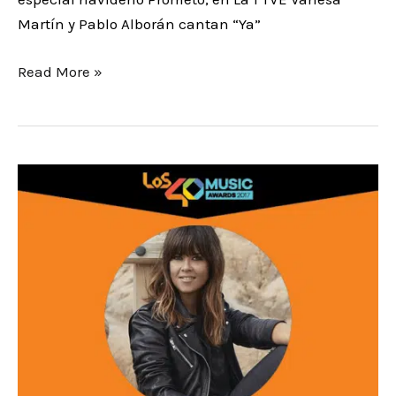
Martín y Pablo Alborán cantan “Ya”
Read More »
Vanesa
Martin
artista
del
año
en
Los
40
Music