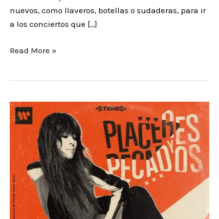
.
nuevos, como llaveros, botellas o sudaderas, para ir
a los conciertos que […]
Read More »
CUENTA
ATRÁS
PARA
QUE
VANESA
MARTÍN
estrene
placeres
y