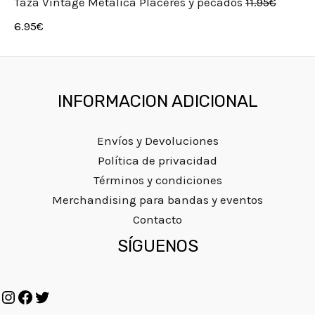
Taza Vintage Metálica Placeres y pecados
11.95
€
6.95
€
INFORMACION ADICIONAL
Envíos y Devoluciones
Política de privacidad
Términos y condiciones
Merchandising para bandas y eventos
Contacto
Instagram
Facebook
Twitter
SÍGUENOS