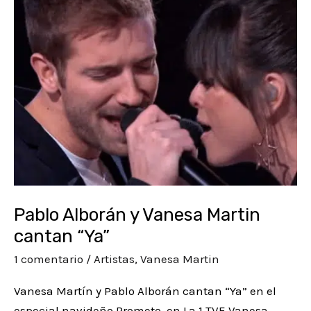
Alborán
y
Vanesa
Martin
cantan
“Ya”
Pablo Alborán y Vanesa Martin
cantan “Ya”
1 comentario
/
Artistas
,
Vanesa Martin
Vanesa Martín y Pablo Alborán cantan “Ya” en el
especial navideño Prometo, en La 1 TVE Vanesa