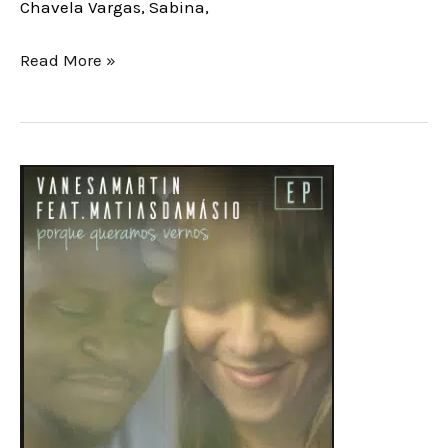
Chavela Vargas, Sabina,
Read More »
Vanesa
Martín
versiona
en
portugués
‘Porque
queramos
vernos’