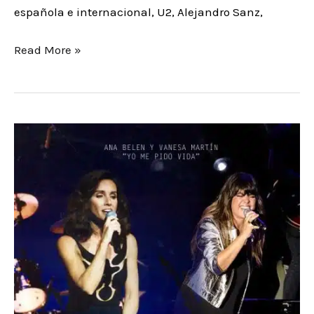
española e internacional, U2, Alejandro Sanz,
Read More »
Vanesa
Martín
colabora
en
el
nuevo
disco
de
Ana
Belén