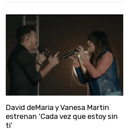
David
deMaria
y
Vanesa
Martin
estrenan
‘Cada
vez
que
estoy
sin
David deMaria y Vanesa Martin
ti’
estrenan ‘Cada vez que estoy sin
ti’